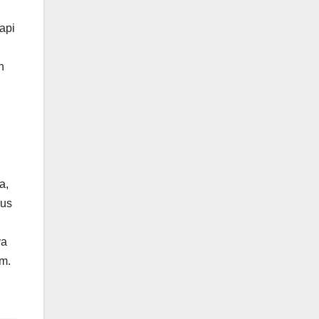
api
n
a,
ius
ya
am.