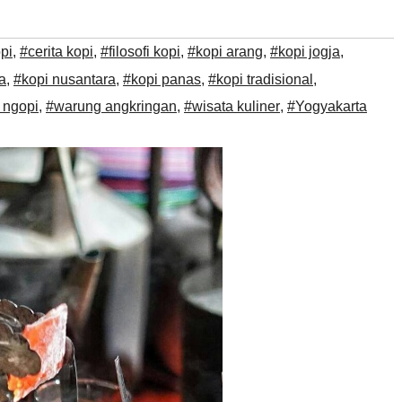
pi
,
#cerita kopi
,
#filosofi kopi
,
#kopi arang
,
#kopi jogja
,
a
,
#kopi nusantara
,
#kopi panas
,
#kopi tradisional
,
 ngopi
,
#warung angkringan
,
#wisata kuliner
,
#Yogyakarta