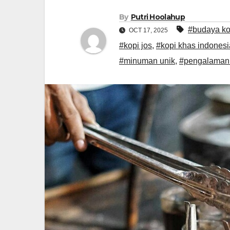
By
Putri Hoolahup
#budaya ko
OCT 17, 2025
#kopi jos
,
#kopi khas indonesi
#minuman unik
,
#pengalaman