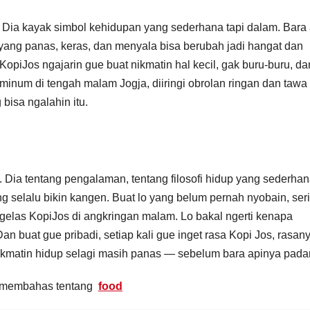
 Dia kayak simbol kehidupan yang sederhana tapi dalam. Bara 
 yang panas, keras, dan menyala bisa berubah jadi hangat dan
piJos ngajarin gue buat nikmatin hal kecil, gak buru-buru, da
inum di tengah malam Jogja, diiringi obrolan ringan dan tawa
bisa ngalahin itu.
 Dia tentang pengalaman, tentang filosofi hidup yang sederhan
 selalu bikin kangen. Buat lo yang belum pernah nyobain, ser
egelas KopiJos di angkringan malam. Lo bakal ngerti kenapa
an buat gue pribadi, setiap kali gue inget rasa Kopi Jos, rasan
: nikmatin hidup selagi masih panas — sebelum bara apinya pad
ng membahas tentang
food