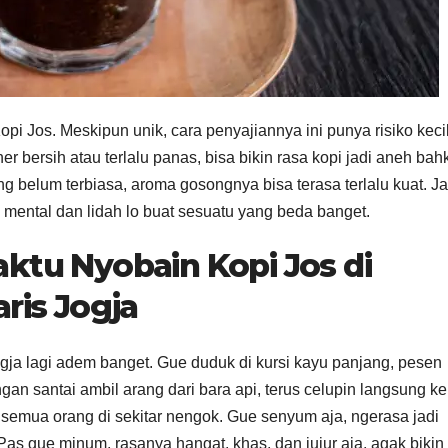
i Jos. Meskipun unik, cara penyajiannya ini punya risiko kecil
r bersih atau terlalu panas, bisa bikin rasa kopi jadi aneh bah
ng belum terbiasa, aroma gosongnya bisa terasa terlalu kuat. Ja
a mental dan lidah lo buat sesuatu yang beda banget.
tu Nyobain Kopi Jos di
ris Jogja
ogja lagi adem banget. Gue duduk di kursi kayu panjang, pesen
an santai ambil arang dari bara api, terus celupin langsung ke
 semua orang di sekitar nengok. Gue senyum aja, ngerasa jadi
as gue minum, rasanya hangat, khas, dan jujur aja, agak bikin