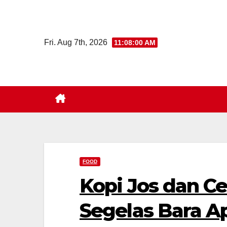
Skip
to
content
Fri. Aug 7th, 2026
11:08:01 AM
FOOD
Kopi Jos dan Cer
Segelas Bara A