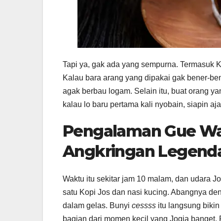
Tapi ya, gak ada yang sempurna. Termasuk Kop
Kalau bara arang yang dipakai gak bener-bene
agak berbau logam. Selain itu, buat orang ya
kalau lo baru pertama kali nyobain, siapin aj
Pengalaman Gue Wak
Angkringan Legenda
Waktu itu sekitar jam 10 malam, dan udara J
satu Kopi Jos dan nasi kucing. Abangnya deng
dalam gelas. Bunyi
cessss
itu langsung bikin
bagian dari momen kecil yang Jogja banget. P