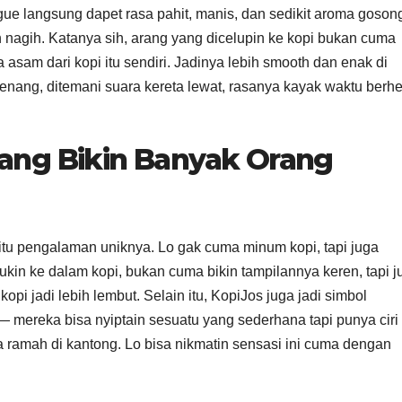
 gue langsung dapet rasa pahit, manis, dan sedikit aroma goson
n nagih. Katanya sih, arang yang dicelupin ke kopi bukan cuma
a asam dari kopi itu sendiri. Jadinya lebih smooth dan enak di
nang, ditemani suara kereta lewat, rasanya kayak waktu berhe
.
yang Bikin Banyak Orang
 itu pengalaman uniknya. Lo gak cuma minum kopi, tapi juga
ukin ke dalam kopi, bukan cuma bikin tampilannya keren, tapi j
opi jadi lebih lembut. Selain itu, KopiJos juga jadi simbol
— mereka bisa nyiptain sesuatu yang sederhana tapi punya ciri
a ramah di kantong. Lo bisa nikmatin sensasi ini cuma dengan