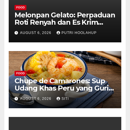
FOOD
Melonpan Gelato: Perpaduan
Roti Renyah dan Es Krim
Lembut yang Menggoda
AUGUST 6, 2026
PUTRI HOOLAHUP
FOOD
Chupe de Camarones: Sup
Udang Khas Peru yang Gurih
Lezat
AUGUST 6, 2026
SITI