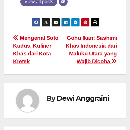
View all posts
Post
Mengenal Soto
Gohu Ikan: Sashimi
Kudus, Kuliner
Khas Indonesia dari
navigation
Khas dari Kota
Maluku Utara yang
Kretek
Wajib Dicoba
By
Dewi Anggraini