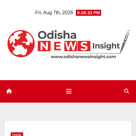
Skip
Fri. Aug 7th, 2026
9:28:34 PM
to
content
FOOD