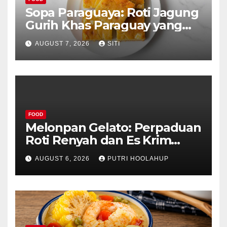
Sopa Paraguaya: Roti Jagung
Gurih Khas Paraguay yang
Unik
AUGUST 7, 2026
SITI
FOOD
Melonpan Gelato: Perpaduan
Roti Renyah dan Es Krim
Lembut yang Menggoda
AUGUST 6, 2026
PUTRI HOOLAHUP