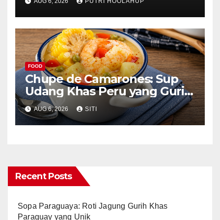
AUG 6, 2026
PUTRI HOOLAHUP
Menggoda
FOOD
Chupe de Camarones: Sup
Udang Khas Peru yang Gurih
Lezat
AUG 6, 2026
SITI
Recent Posts
Sopa Paraguaya: Roti Jagung Gurih Khas
Paraguay yang Unik