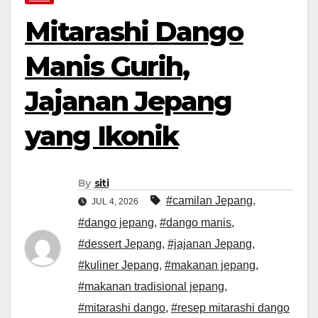
Mitarashi Dango
Manis Gurih,
Jajanan Jepang
yang Ikonik
By
siti
#camilan Jepang
,
JUL 4, 2026
#dango jepang
,
#dango manis
,
#dessert Jepang
,
#jajanan Jepang
,
#kuliner Jepang
,
#makanan jepang
,
#makanan tradisional jepang
,
#mitarashi dango
,
#resep mitarashi dango