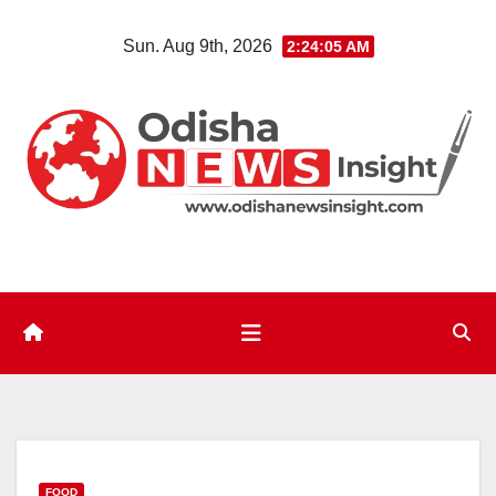
Skip
Sun. Aug 9th, 2026
2:24:06 AM
to
content
FOOD