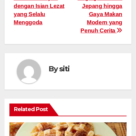
navigation
dengan Isian Lezat
Jepang hingga
yang Selalu
Gaya Makan
Menggoda
Modern yang
Penuh Cerita
By
siti
Related Post