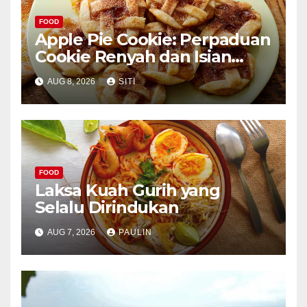
FOOD
Apple Pie Cookie: Perpaduan
Cookie Renyah dan Isian
Apel
AUG 8, 2026
SITI
FOOD
Laksa Kuah Gurih yang
Selalu Dirindukan
AUG 7, 2026
PAULIN