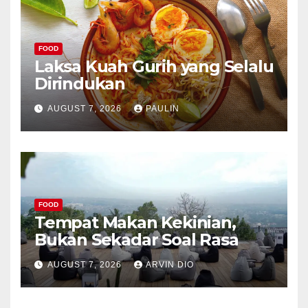
FOOD
Laksa Kuah Gurih yang Selalu
Dirindukan
AUGUST 7, 2026
PAULIN
FOOD
Tempat Makan Kekinian,
Bukan Sekadar Soal Rasa
AUGUST 7, 2026
ARVIN DIO