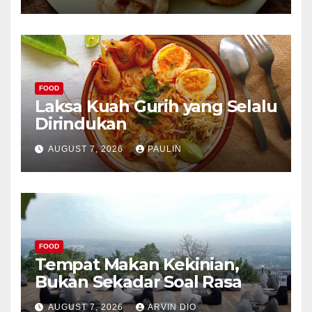
FOOD
Laksa Kuah Gurih yang Selalu
Dirindukan
AUGUST 7, 2026
PAULIN
FOOD
Tempat Makan Kekinian,
Bukan Sekadar Soal Rasa
AUGUST 7, 2026
ARVIN DIO