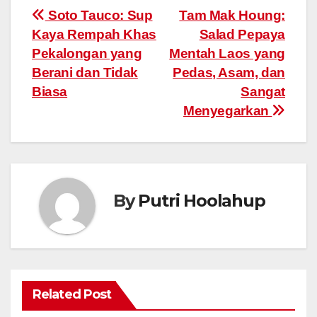
Post
Soto Tauco: Sup
Tam Mak Houng:
Kaya Rempah Khas
Salad Pepaya
navigation
Pekalongan yang
Mentah Laos yang
Berani dan Tidak
Pedas, Asam, dan
Biasa
Sangat
Menyegarkan
By
Putri Hoolahup
Related Post