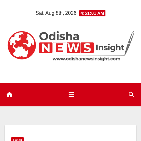
Skip
Sat. Aug 8th, 2026
4:51:02 AM
to
content
FOOD