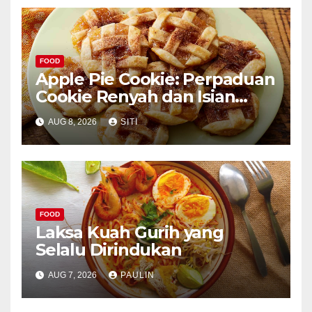
FOOD
Apple Pie Cookie: Perpaduan
Cookie Renyah dan Isian
Apel
AUG 8, 2026
SITI
FOOD
Laksa Kuah Gurih yang
Selalu Dirindukan
AUG 7, 2026
PAULIN