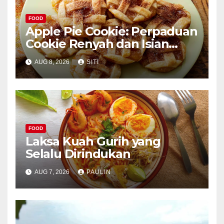
FOOD
Apple Pie Cookie: Perpaduan
Cookie Renyah dan Isian
Apel
AUG 8, 2026
SITI
FOOD
Laksa Kuah Gurih yang
Selalu Dirindukan
AUG 7, 2026
PAULIN