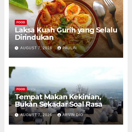
FOOD
Laksa Kuah Gurih yang Selalu
Dirindukan
AUGUST 7, 2026
PAULIN
FOOD
Tempat Makan Kekinian,
Bukan Sekadar Soal Rasa
AUGUST 7, 2026
ARVIN DIO