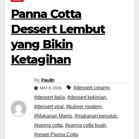
Panna Cotta
Dessert Lembut
yang Bikin
Ketagihan
By
Paulin
#dessert creamy
,
MAY 8, 2026
#dessert Italia
,
#dessert kekinian
,
#dessert viral
,
#kuliner modern
,
#Makanan Manis
,
#makanan penutup
,
#panna cotta
,
#panna cotta buah
,
#resep Panna Cotta