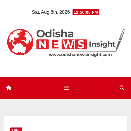
Skip
Sat. Aug 8th, 2026
12:50:10 PM
to
content
FOOD