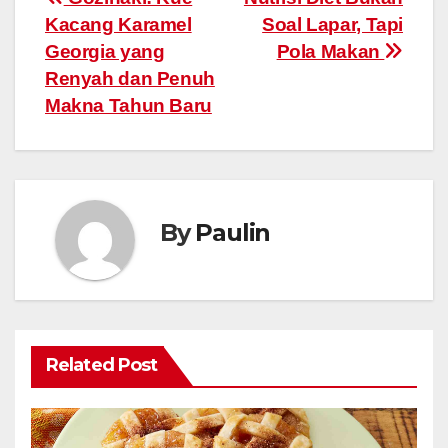
Post
Kacang Karamel
Soal Lapar, Tapi
navigation
Georgia yang
Pola Makan
Renyah dan Penuh
Makna Tahun Baru
By
Paulin
Related Post