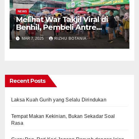
NEWS
Melihat War Takjil Viral di
Benhil, Pembeli Antre
Panjang meski Gerimis
MAR 7, 2025
RIZHU BOTANIA
Recent Posts
Laksa Kuah Gurih yang Selalu Dirindukan
Tempat Makan Kekinian, Bukan Sekadar Soal
Rasa