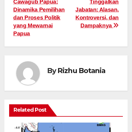
Cawagub Papua:
Tinggalkan
navigation
Dinamika Pemilihan
Jabatan: Alasan,
dan Proses Politik
Kontroversi, dan
yang Mewarnai
Dampaknya
Papua
By
Rizhu Botania
Related Post