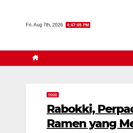
Skip
to
content
Fri. Aug 7th, 2026
4:47:06 PM
FOOD
Rabokki, Perpa
Ramen yang Me