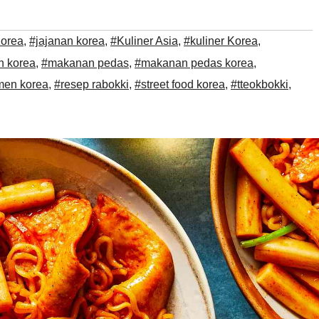
Korea
,
#jajanan korea
,
#Kuliner Asia
,
#kuliner Korea
,
 korea
,
#makanan pedas
,
#makanan pedas korea
,
men korea
,
#resep rabokki
,
#street food korea
,
#tteokbokki
,