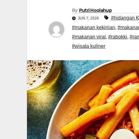
By
Putri Hoolahup
#hidangan 
JUN 7, 2026
#makanan kekinian
,
#makanan
#makanan viral
,
#rabokki
,
#ra
#wisata kuliner