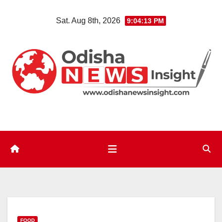
Skip
Sat. Aug 8th, 2026
9:04:14 PM
to
content
FOOD