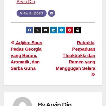
Arvin Dio
View all posts
Post
Adjika: Saus
Rabokki,
Pedas Georgia
Perpaduan
navigation
yang Berani,
Tteokbokki dan
Aromatik, dan
Ramen yang
Serba Guna
Menggugah Selera
By
Arvin Dio