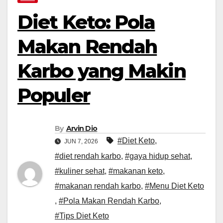
Diet Keto: Pola
Makan Rendah
Karbo yang Makin
Populer
By
Arvin Dio
#Diet Keto
,
JUN 7, 2026
#diet rendah karbo
,
#gaya hidup sehat
,
#kuliner sehat
,
#makanan keto
,
#makanan rendah karbo
,
#Menu Diet Keto
,
#Pola Makan Rendah Karbo
,
#Tips Diet Keto