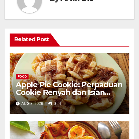
Related Post
FOOD
Apple Pie Cookie: Perpaduan
Cookie Renyah dan Isian
Apel
AUG 8, 2026
SITI