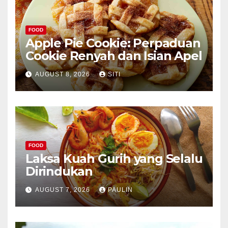
FOOD
Apple Pie Cookie: Perpaduan
Cookie Renyah dan Isian Apel
AUGUST 8, 2026
SITI
FOOD
Laksa Kuah Gurih yang Selalu
Dirindukan
AUGUST 7, 2026
PAULIN