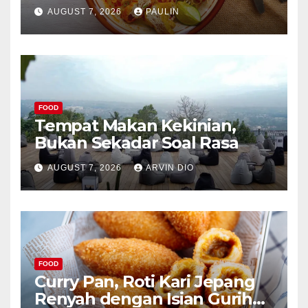
AUGUST 7, 2026
PAULIN
FOOD
Tempat Makan Kekinian,
Bukan Sekadar Soal Rasa
AUGUST 7, 2026
ARVIN DIO
FOOD
Curry Pan, Roti Kari Jepang
Renyah dengan Isian Gurih