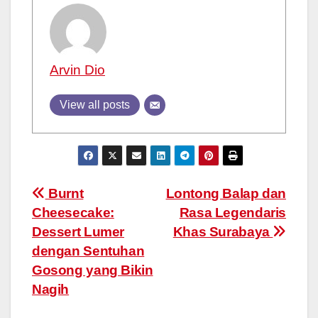
Arvin Dio
View all posts
Post
Burnt
Lontong Balap dan
Cheesecake:
Rasa Legendaris
navigation
Dessert Lumer
Khas Surabaya
dengan Sentuhan
Gosong yang Bikin
Nagih