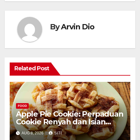
By
Arvin Dio
Related Post
FOOD
Apple Pie Cookie: Perpaduan
Cookie Renyah dan Isian
Apel
AUG 8, 2026
SITI