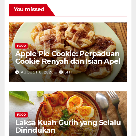
You missed
FOOD
Apple Pie Cookie: Perpaduan
Cookie Renyah dan Isian Apel
AUGUST 8, 2026
SITI
FOOD
Laksa Kuah Gurih yang Selalu
Dirindukan