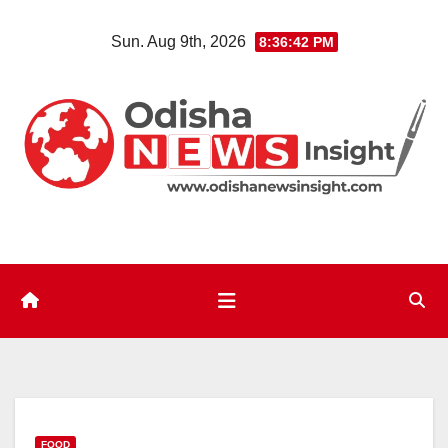
Skip
Sun. Aug 9th, 2026
8:36:43 PM
to
content
FOOD