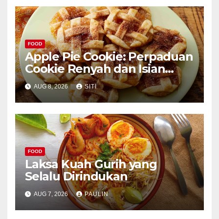
FOOD
Apple Pie Cookie: Perpaduan
Cookie Renyah dan Isian
Apel
AUG 8, 2026
SITI
FOOD
Laksa Kuah Gurih yang
Selalu Dirindukan
AUG 7, 2026
PAULIN