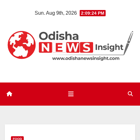
Skip
Sun. Aug 9th, 2026
2:09:25 PM
to
content
FOOD