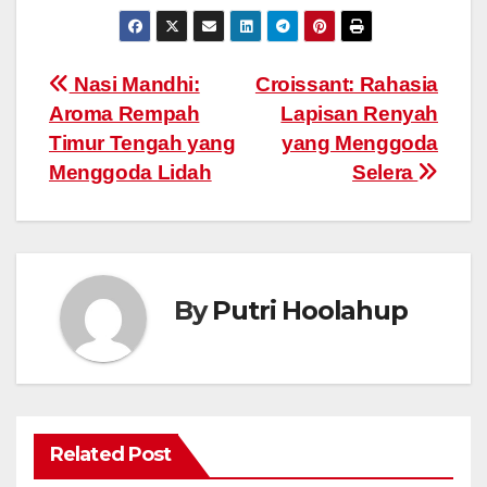
Post
Nasi Mandhi:
Croissant: Rahasia
Aroma Rempah
Lapisan Renyah
navigation
Timur Tengah yang
yang Menggoda
Menggoda Lidah
Selera
By
Putri Hoolahup
Related Post