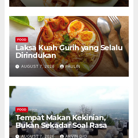
FOOD
Laksa Kuah Gurih yang Selalu
Dirindukan
AUGUST 7, 2026
PAULIN
FOOD
Tempat Makan Kekinian,
Bukan Sekadar Soal Rasa
AUGUST 7, 2026
ARVIN DIO