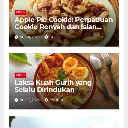
FOOD
Apple Pie Cookie: Perpaduan
Cookie Renyah dan Isian
Apel
AUG 8, 2026
SITI
FOOD
Laksa Kuah Gurih yang
Selalu Dirindukan
AUG 7, 2026
PAULIN