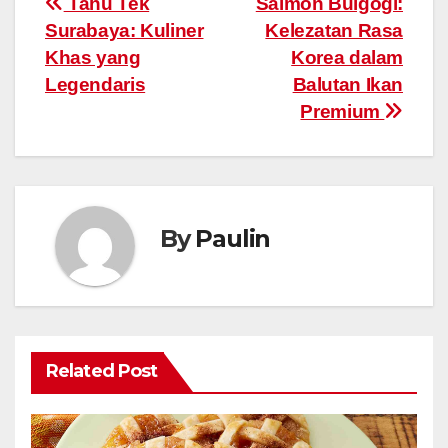
Post
Tahu Tek
Salmon Bulgogi:
Surabaya: Kuliner
Kelezatan Rasa
navigation
Khas yang
Korea dalam
Legendaris
Balutan Ikan
Premium
By
Paulin
Related Post