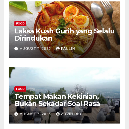
FOOD
Laksa Kuah Gurih yang Selalu
Dirindukan
AUGUST 7, 2026
PAULIN
FOOD
Tempat Makan Kekinian,
Bukan Sekadar Soal Rasa
AUGUST 7, 2026
ARVIN DIO