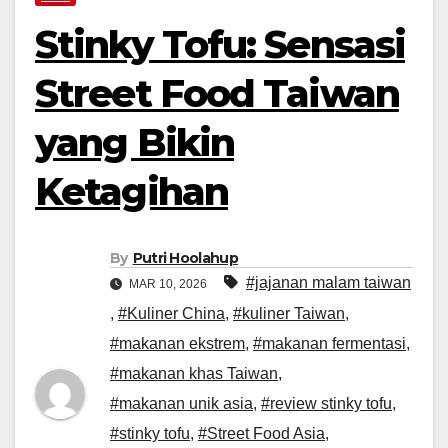
Stinky Tofu: Sensasi
Street Food Taiwan
yang Bikin
Ketagihan
By
Putri Hoolahup
#jajanan malam taiwan
MAR 10, 2026
,
#Kuliner China
,
#kuliner Taiwan
,
#makanan ekstrem
,
#makanan fermentasi
,
#makanan khas Taiwan
,
#makanan unik asia
,
#review stinky tofu
,
#stinky tofu
,
#Street Food Asia
,