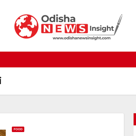
i
FOOD