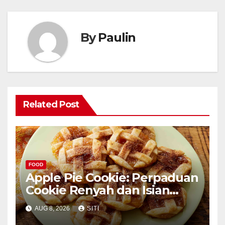
By
Paulin
Related Post
FOOD
Apple Pie Cookie: Perpaduan
Cookie Renyah dan Isian
Apel
AUG 8, 2026
SITI