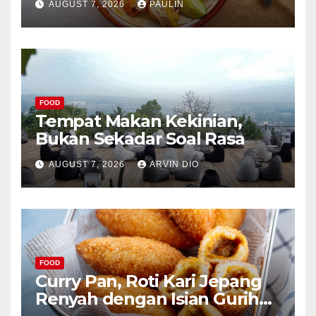
AUGUST 7, 2026
PAULIN
FOOD
Tempat Makan Kekinian,
Bukan Sekadar Soal Rasa
AUGUST 7, 2026
ARVIN DIO
FOOD
Curry Pan, Roti Kari Jepang
Renyah dengan Isian Gurih