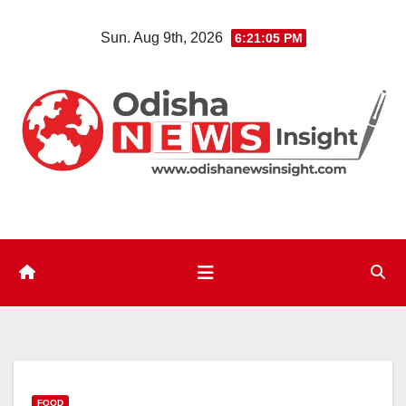
Skip
Sun. Aug 9th, 2026
6:21:06 PM
to
content
FOOD