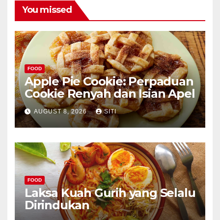
You missed
FOOD
Apple Pie Cookie: Perpaduan
Cookie Renyah dan Isian Apel
AUGUST 8, 2026
SITI
FOOD
Laksa Kuah Gurih yang Selalu
Dirindukan