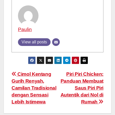
Paulin
View all posts
Post
Cimol Kentang
Piri Piri Chicken:
Gurih Renyah,
Panduan Membuat
navigation
Camilan Tradisional
Saus Piri Piri
dengan Sensasi
Autentik dari Nol di
Lebih Istimewa
Rumah