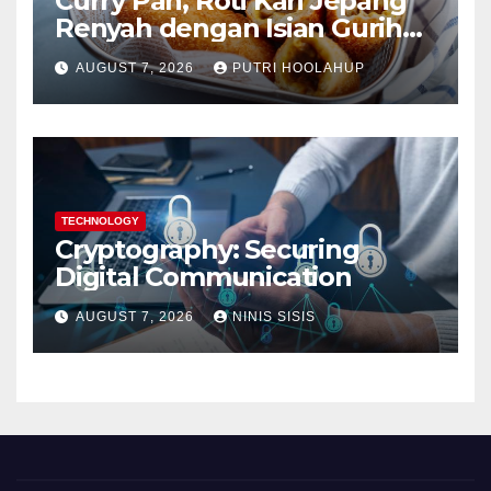
Curry Pan, Roti Kari Jepang
Renyah dengan Isian Gurih
Menggoda
AUGUST 7, 2026
PUTRI HOOLAHUP
TECHNOLOGY
Cryptography: Securing
Digital Communication
AUGUST 7, 2026
NINIS SISIS