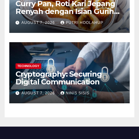
Curry Pan, Roti Kari Jepang
Renyah dengan Isian Gurih
Menggoda
AUGUST 7, 2026
PUTRI HOOLAHUP
TECHNOLOGY
Cryptography: Securing
Digital Communication
AUGUST 7, 2026
NINIS SISIS