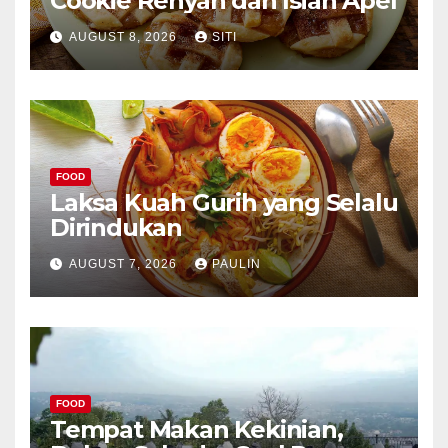
Cookie Renyah dan Isian Apel
AUGUST 8, 2026
SITI
FOOD
Laksa Kuah Gurih yang Selalu
Dirindukan
AUGUST 7, 2026
PAULIN
FOOD
Tempat Makan Kekinian,