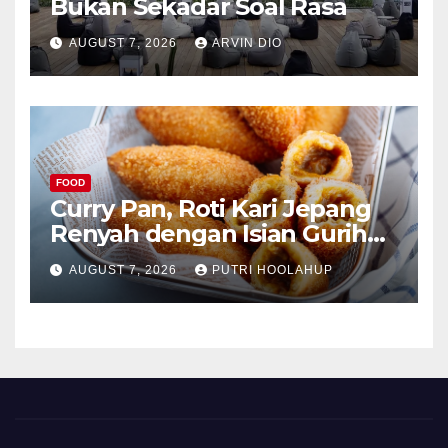
Bukan Sekadar Soal Rasa
AUGUST 7, 2026
ARVIN DIO
FOOD
Curry Pan, Roti Kari Jepang
Renyah dengan Isian Gurih
Menggoda
AUGUST 7, 2026
PUTRI HOOLAHUP