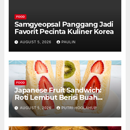
FOOD
Samgyeopsal Panggang Jadi
Favorit Pecinta Kuliner Korea
AUGUST 5, 2026
PAULIN
FOOD
Japanese Fruit Sandwich:
Roti Lembut Berisi Buah
Segar yang Memikat Selera
AUGUST 5, 2026
PUTRI HOOLAHUP