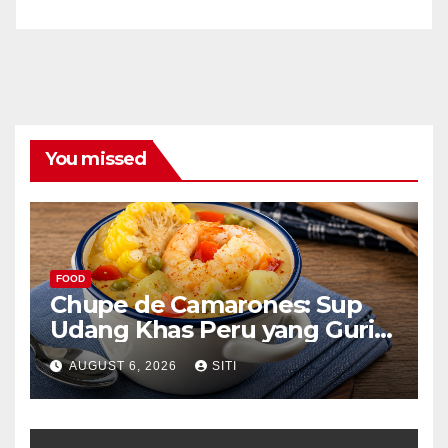
You missed
FOOD
Chupe de Camarones: Sup
Udang Khas Peru yang Gurih
Lezat
AUGUST 6, 2026
SITI