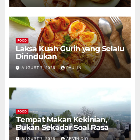
FOOD
Laksa Kuah Gurih yang Selalu
Dirindukan
AUGUST 7, 2026
PAULIN
FOOD
Tempat Makan Kekinian,
Bukan Sekadar Soal Rasa
AUGUST 7, 2026
ARVIN DIO