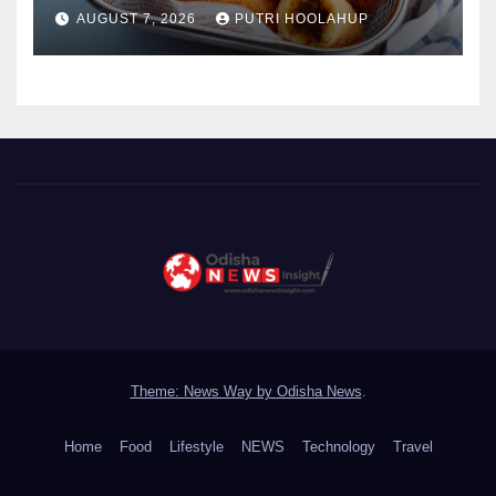
Menggoda
AUGUST 7, 2026
PUTRI HOOLAHUP
Theme: News Way by
Odisha News
.
Home
Food
Lifestyle
NEWS
Technology
Travel