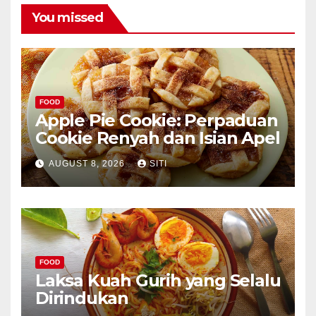
You missed
FOOD
Apple Pie Cookie: Perpaduan
Cookie Renyah dan Isian Apel
AUGUST 8, 2026
SITI
FOOD
Laksa Kuah Gurih yang Selalu
Dirindukan