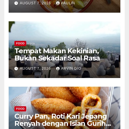
AUGUST 7, 2026
PAULIN
FOOD
Tempat Makan Kekinian,
Bukan Sekadar Soal Rasa
AUGUST 7, 2026
ARVIN DIO
FOOD
Curry Pan, Roti Kari Jepang
Renyah dengan Isian Gurih