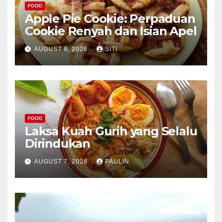
FOOD
Apple Pie Cookie: Perpaduan
Cookie Renyah dan Isian Apel
AUGUST 8, 2026
SITI
FOOD
Laksa Kuah Gurih yang Selalu
Dirindukan
AUGUST 7, 2026
PAULIN