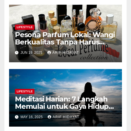
LIFESTYLE
Pesona Parfum Lokal: Wangi
Berkualitas Tanpa Harus
Mahal
JUN 19, 2025
ARIF HIDAYAT
LIFESTYLE
Meditasi Harian: 7 Langkah
Memulai untuk Gaya Hidup
Lebih Bahagia
MAY 16, 2025
ARIF HIDAYAT