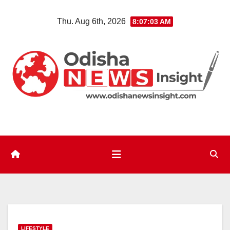
Skip
Thu. Aug 6th, 2026
8:07:04 AM
to
content
LIFESTYLE