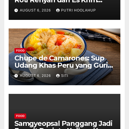
Lembut yang Menggoda
AUGUST 6, 2026
PUTRI HOOLAHUP
FOOD
Chupe de Camarones: Sup
Udang Khas Peru yang Gurih
Lezat
AUGUST 6, 2026
SITI
FOOD
Samgyeopsal Panggang Jadi