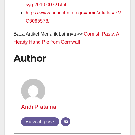
syg.2019.00721/full
https://www.ncbi.nlm.nih.gov/pmc/articles/PM
C6085576/
Baca Artikel Menarik Lainnya >>
Cornish Pasty: A
Hearty Hand Pie from Cornwall
Author
Andi Pratama
View all posts