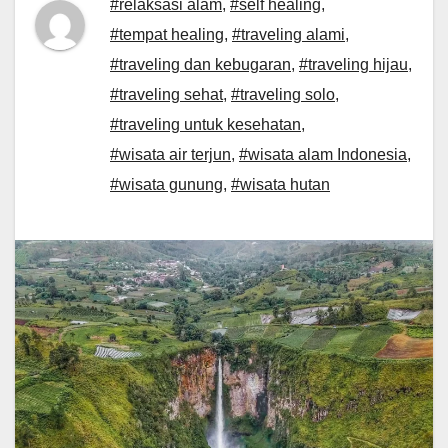
#relaksasi alam
,
#self healing
,
#tempat healing
,
#traveling alami
,
#traveling dan kebugaran
,
#traveling hijau
,
#traveling sehat
,
#traveling solo
,
#traveling untuk kesehatan
,
#wisata air terjun
,
#wisata alam Indonesia
,
#wisata gunung
,
#wisata hutan