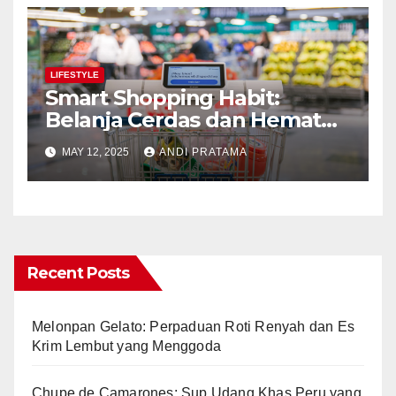
LIFESTYLE
Smart Shopping Habit:
Belanja Cerdas dan Hemat
Tanpa Drama
MAY 12, 2025
ANDI PRATAMA
Recent Posts
Melonpan Gelato: Perpaduan Roti Renyah dan Es
Krim Lembut yang Menggoda
Chupe de Camarones: Sup Udang Khas Peru yang