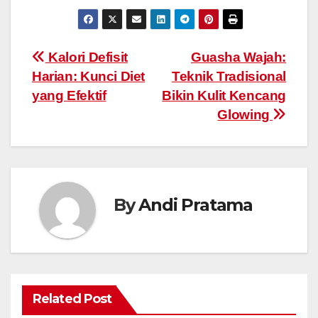
Post
Kalori Defisit
Guasha Wajah:
Harian: Kunci Diet
Teknik Tradisional
navigation
yang Efektif
Bikin Kulit Kencang
Glowing
By
Andi Pratama
Related Post