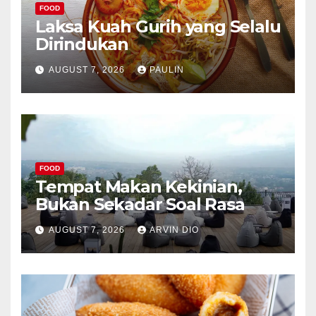
FOOD
Laksa Kuah Gurih yang Selalu
Dirindukan
AUGUST 7, 2026
PAULIN
FOOD
Tempat Makan Kekinian,
Bukan Sekadar Soal Rasa
AUGUST 7, 2026
ARVIN DIO