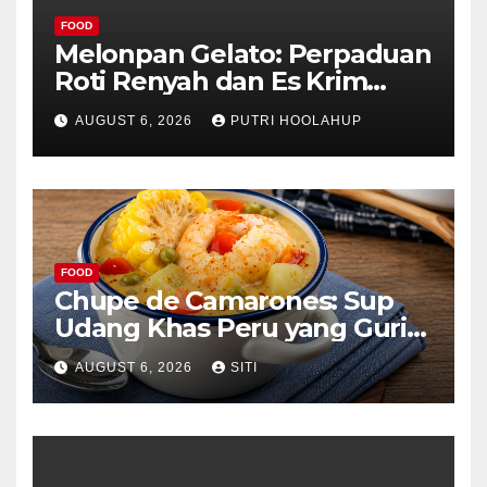
FOOD
Melonpan Gelato: Perpaduan
Roti Renyah dan Es Krim
Lembut yang Menggoda
AUGUST 6, 2026
PUTRI HOOLAHUP
FOOD
Chupe de Camarones: Sup
Udang Khas Peru yang Gurih
Lezat
AUGUST 6, 2026
SITI