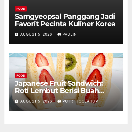
FOOD
Samgyeopsal Panggang Jadi
Favorit Pecinta Kuliner Korea
AUGUST 5, 2026
PAULIN
FOOD
Japanese Fruit Sandwich:
Roti Lembut Berisi Buah
Segar yang Memikat Selera
AUGUST 5, 2026
PUTRI HOOLAHUP