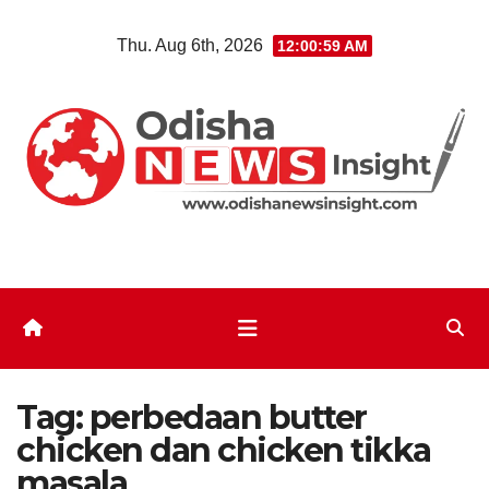
Skip
Thu. Aug 6th, 2026
12:00:59 AM
to
content
Tag:
perbedaan butter
chicken dan chicken tikka
masala