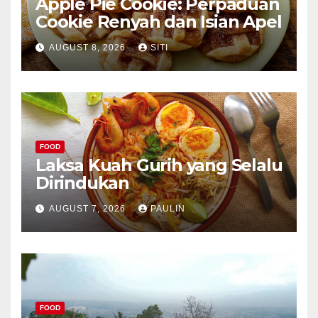
Apple Pie Cookie: Perpaduan
Cookie Renyah dan Isian Apel
AUGUST 8, 2026
SITI
FOOD
Laksa Kuah Gurih yang Selalu
Dirindukan
AUGUST 7, 2026
PAULIN
FOOD