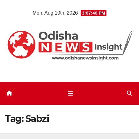
Skip
Mon. Aug 10th, 2026
3:07:40 PM
to
content
Tag:
Sabzi