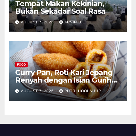
Tempat Makan Kekinian,
Bukan Sekadar Soal Rasa
AUGUST 7, 2026
ARVIN DIO
FOOD
Curry Pan, Roti Kari Jepang
Renyah dengan Isian Gurih
Menggoda
AUGUST 7, 2026
PUTRI HOOLAHUP