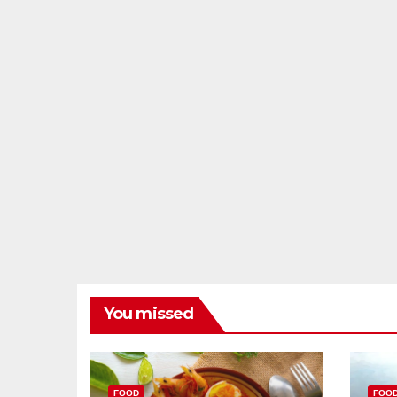
You missed
FOOD
FOO