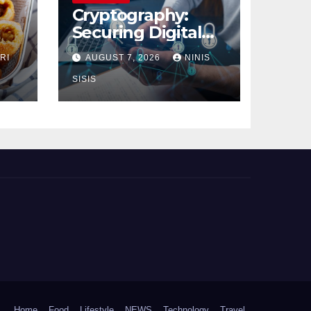
Cryptography:
Securing Digital
Communication
RI
AUGUST 7, 2026
NINIS
SISIS
Home
Food
Lifestyle
NEWS
Technology
Travel