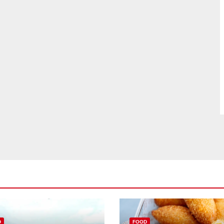
D
FOOD