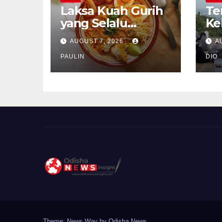
Laksa Kuah Gurih
Te
yang Selalu
Ke
Dirindukan
Se
AUGUST 7, 2026
A
PAULIN
DIO
Theme: News Way by
Odisha News
.