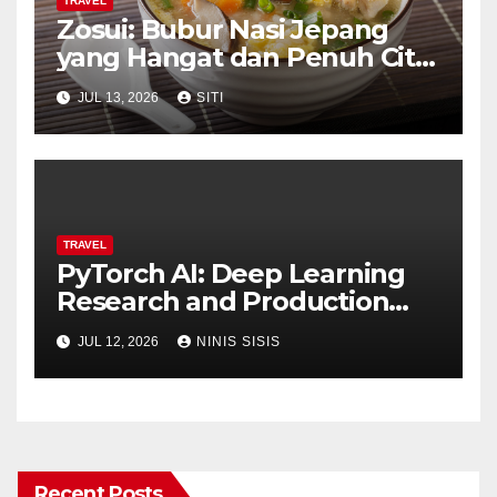
TRAVEL
Zosui: Bubur Nasi Jepang
yang Hangat dan Penuh Cita
Rasa
JUL 13, 2026
SITI
TRAVEL
PyTorch AI: Deep Learning
Research and Production
with Facebook’s PyTorch
JUL 12, 2026
NINIS SISIS
Framework
Recent Posts