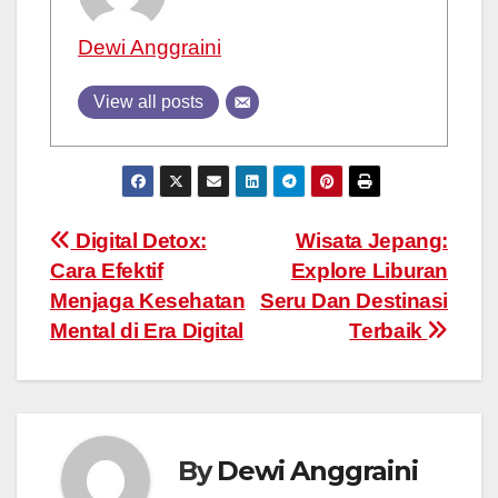
Dewi Anggraini
View all posts
Post
Digital Detox:
Wisata Jepang:
Cara Efektif
Explore Liburan
navigation
Menjaga Kesehatan
Seru Dan Destinasi
Mental di Era Digital
Terbaik
By
Dewi Anggraini