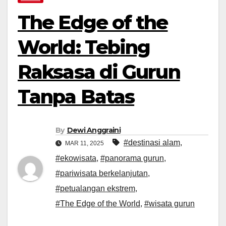
The Edge of the
World: Tebing
Raksasa di Gurun
Tanpa Batas
By
Dewi Anggraini
#destinasi alam
,
MAR 11, 2025
#ekowisata
,
#panorama gurun
,
#pariwisata berkelanjutan
,
#petualangan ekstrem
,
#The Edge of the World
,
#wisata gurun