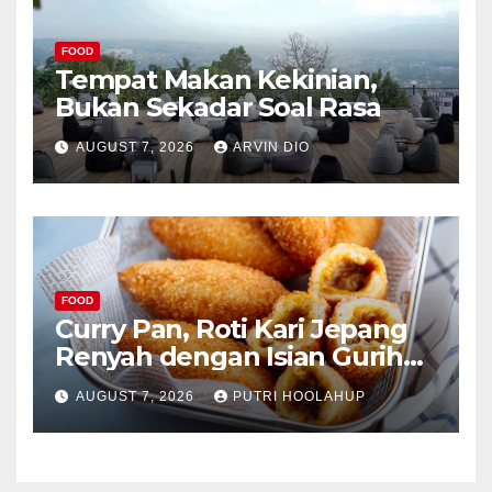
FOOD
Tempat Makan Kekinian,
Bukan Sekadar Soal Rasa
AUGUST 7, 2026
ARVIN DIO
FOOD
Curry Pan, Roti Kari Jepang
Renyah dengan Isian Gurih
Menggoda
AUGUST 7, 2026
PUTRI HOOLAHUP