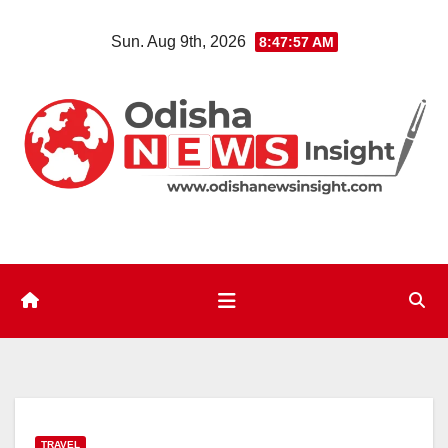
Skip
Sun. Aug 9th, 2026
8:47:59 AM
to
content
TRAVEL