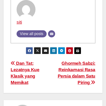
siti
View all posts
Post
Dan Tat:
Ghormeh Sabzi:
Lezatnya Kue
Reinkarnasi Rasa
navigation
Klasik yang
Persia dalam Satu
Memikat
Piring