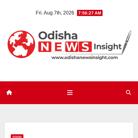
Skip
Fri. Aug 7th, 2026
7:56:28 AM
to
content
FOOD