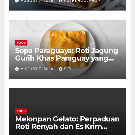
AUGUST 7, 2026
PUTRI HOOLAHUP
FOOD
Sopa Paraguaya: Roti Jagung
Gurih Khas Paraguay yang
Unik
AUGUST 7, 2026
SITI
FOOD
Melonpan Gelato: Perpaduan
Roti Renyah dan Es Krim
Lembut yang Menggoda