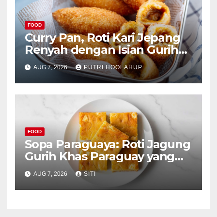
FOOD
Curry Pan, Roti Kari Jepang
Renyah dengan Isian Gurih
Menggoda
AUG 7, 2026
PUTRI HOOLAHUP
FOOD
Sopa Paraguaya: Roti Jagung
Gurih Khas Paraguay yang
Unik
AUG 7, 2026
SITI