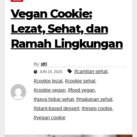
Vegan Cookie:
Lezat, Sehat, dan
Ramah Lingkungan
By
siti
#camilan sehat
,
JUN 15, 2025
#cookie lezat
,
#cookie sehat
,
#cookie vegan
,
#food vegan
,
#gaya hidup sehat
,
#makanan sehat
,
#plant-based dessert
,
#resep cookie
,
#vegan cookie