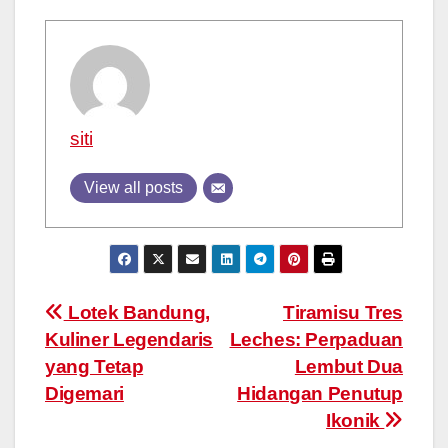
siti
View all posts
Post
Lotek Bandung,
Tiramisu Tres
Kuliner Legendaris
Leches: Perpaduan
navigation
yang Tetap
Lembut Dua
Digemari
Hidangan Penutup
Ikonik