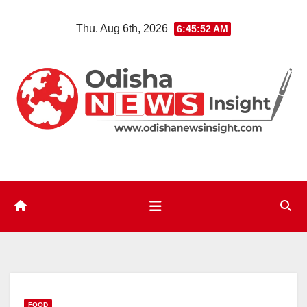
Skip
Thu. Aug 6th, 2026
6:45:53 AM
to
content
FOOD