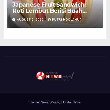
Japanese Fruit Sandwich:
Roti Lembut Berisi Buah
Segar yang Memikat Selera
AUGUST 5, 2026
PUTRI HOOLAHUP
Theme: News Way by
Odisha News
.