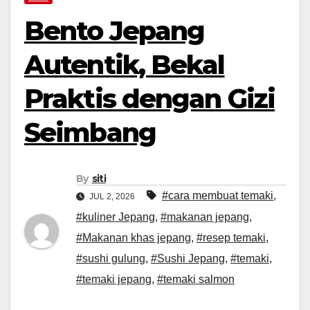
Bento Jepang
Autentik, Bekal
Praktis dengan Gizi
Seimbang
By
siti
#cara membuat temaki
,
JUL 2, 2026
#kuliner Jepang
,
#makanan jepang
,
#Makanan khas jepang
,
#resep temaki
,
#sushi gulung
,
#Sushi Jepang
,
#temaki
,
#temaki jepang
,
#temaki salmon