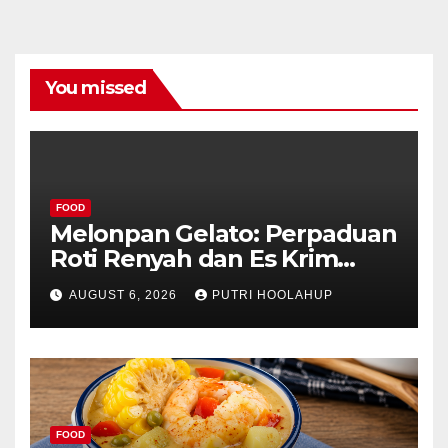
You missed
FOOD
Melonpan Gelato: Perpaduan
Roti Renyah dan Es Krim
Lembut yang Menggoda
AUGUST 6, 2026
PUTRI HOOLAHUP
FOOD