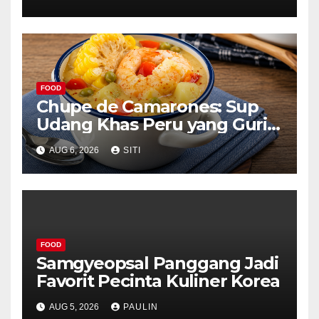
Menggoda
FOOD
Chupe de Camarones: Sup
Udang Khas Peru yang Gurih
Lezat
AUG 6, 2026
SITI
FOOD
Samgyeopsal Panggang Jadi
Favorit Pecinta Kuliner Korea
AUG 5, 2026
PAULIN