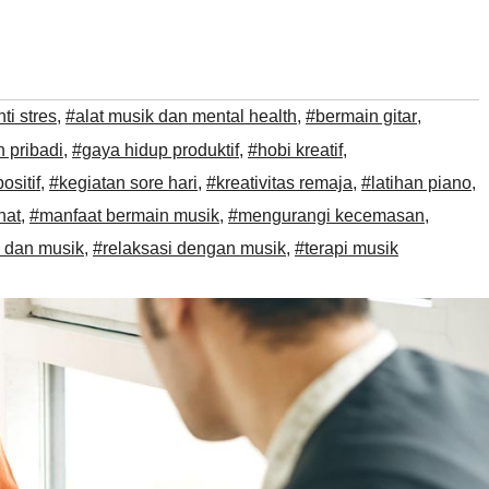
nti stres
,
#alat musik dan mental health
,
#bermain gitar
,
n pribadi
,
#gaya hidup produktif
,
#hobi kreatif
,
ositif
,
#kegiatan sore hari
,
#kreativitas remaja
,
#latihan piano
,
hat
,
#manfaat bermain musik
,
#mengurangi kecemasan
,
 dan musik
,
#relaksasi dengan musik
,
#terapi musik