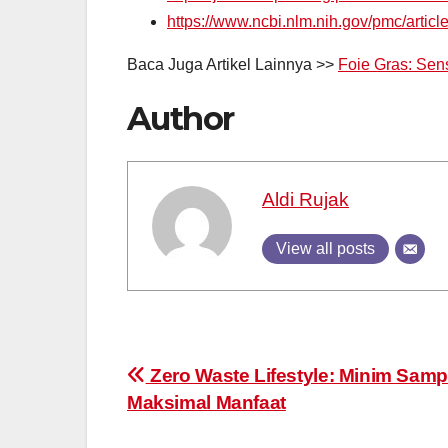
https://www.ncbi.nlm.nih.gov/pmc/arti
Baca Juga Artikel Lainnya >>
Foie Gras: Sen
Author
Aldi Rujak
View all posts
Post
Zero Waste Lifestyle: Minim Samp
Maksimal Manfaat
navigation