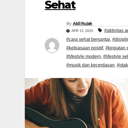
Sehat
By
Aldi Rujak
#aktivitas a
APR 15, 2025
#cara sehat bersantai
,
#disipli
#kebiasaan positif
,
#kegiatan p
#lifestyle modern
,
#lifestyle se
#musik dan kecerdasan
,
#otak