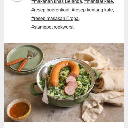
#makanan khas Belanda
,
#manfaat kale
,
#resep boerenkool
,
#resep kentang kale
,
#resep masakan Eropa
,
#stamppot rookworst