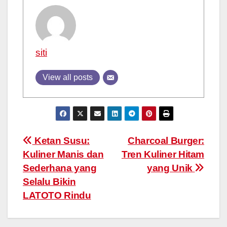
siti
View all posts
Post
Ketan Susu:
Charcoal Burger:
Kuliner Manis dan
Tren Kuliner Hitam
navigation
Sederhana yang
yang Unik
Selalu Bikin
LATOTO Rindu