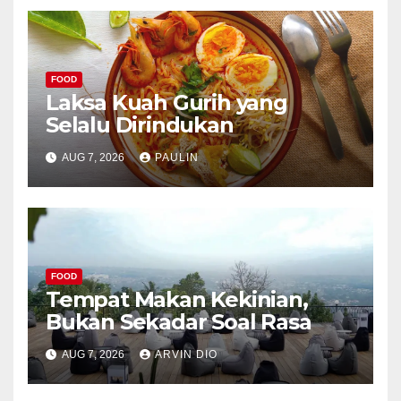
FOOD
Laksa Kuah Gurih yang
Selalu Dirindukan
AUG 7, 2026
PAULIN
FOOD
Tempat Makan Kekinian,
Bukan Sekadar Soal Rasa
AUG 7, 2026
ARVIN DIO