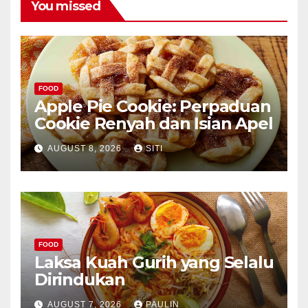
You missed
FOOD
Apple Pie Cookie: Perpaduan
Cookie Renyah dan Isian Apel
AUGUST 8, 2026
SITI
FOOD
Laksa Kuah Gurih yang Selalu
Dirindukan
AUGUST 7, 2026
PAULIN