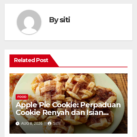
By
siti
Related Post
FOOD
Apple Pie Cookie: Perpaduan
Cookie Renyah dan Isian
Apel
AUG 8, 2026
SITI