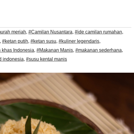
urah meriah
,
#Camilan Nusantara
,
#ide camilan rumahan
,
,
#ketan putih
,
#ketan susu
,
#kuliner legendaris
,
 khas Indonesia
,
#Makanan Manis
,
#makanan sederhana
,
od indonesia
,
#susu kental manis