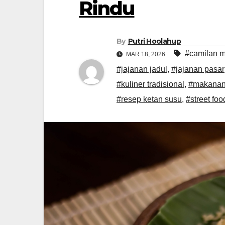
Rindu
By
Putri Hoolahup
#camilan m
MAR 18, 2026
#jajanan jadul
,
#jajanan pasar
#kuliner tradisional
,
#makanan
#resep ketan susu
,
#street fo