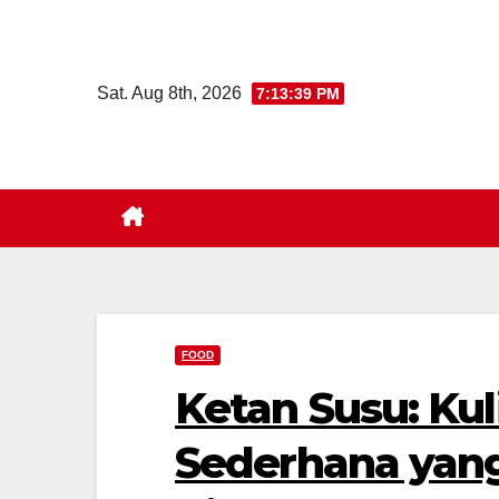
Skip
to
content
Sat. Aug 8th, 2026
7:13:40 PM
FOOD
Ketan Susu: Kul
Sederhana yang