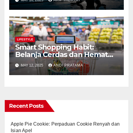
LIFESTYLE
Smart Shopping Habit:
Belanja Cerdas dan Hemat
Tanpa Drama
MAY 12, 2025
ANDI PRATAMA
Recent Posts
Apple Pie Cookie: Perpaduan Cookie Renyah dan
Isian Apel