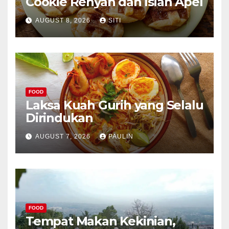
Cookie Renyah dan Isian Apel
AUGUST 8, 2026
SITI
FOOD
Laksa Kuah Gurih yang Selalu
Dirindukan
AUGUST 7, 2026
PAULIN
FOOD
Tempat Makan Kekinian,