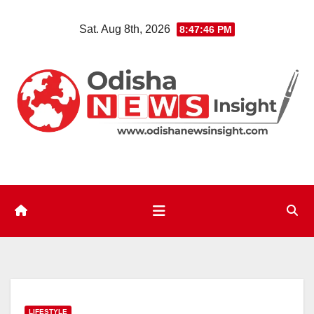
Skip
Sat. Aug 8th, 2026
8:47:47 PM
to
content
LIFESTYLE