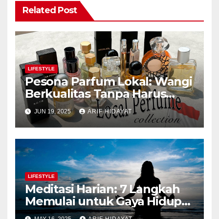
Related Post
LIFESTYLE
Pesona Parfum Lokal: Wangi
Berkualitas Tanpa Harus
Mahal
JUN 19, 2025
ARIF HIDAYAT
LIFESTYLE
Meditasi Harian: 7 Langkah
Memulai untuk Gaya Hidup
Lebih Bahagia
MAY 16, 2025
ARIF HIDAYAT