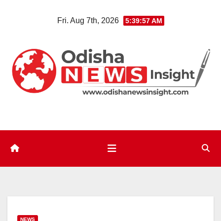
Skip
Fri. Aug 7th, 2026
5:39:58 AM
to
content
NEWS