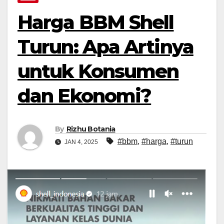
Harga BBM Shell
Turun: Apa Artinya
untuk Konsumen
dan Ekonomi?
By
Rizhu Botania
#bbm
,
#harga
,
#turun
JAN 4, 2025