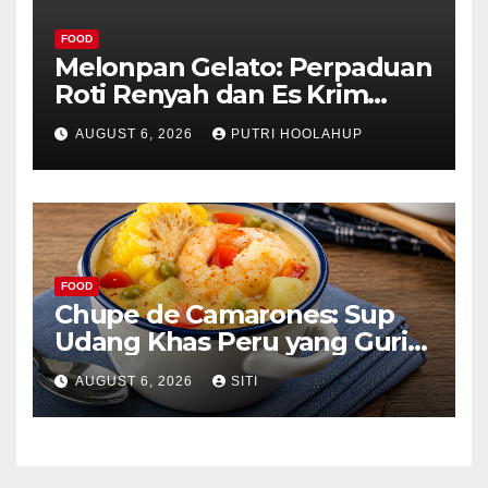
FOOD
Melonpan Gelato: Perpaduan
Roti Renyah dan Es Krim
Lembut yang Menggoda
AUGUST 6, 2026
PUTRI HOOLAHUP
FOOD
Chupe de Camarones: Sup
Udang Khas Peru yang Gurih
Lezat
AUGUST 6, 2026
SITI