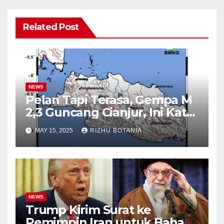
Related Post
NEWS
Pelan Tapi Terasa, Gempa M
2,3 Guncang Cianjur, Ini Kata
BMKG
MAY 15, 2025
RIZHU BOTANIA
NEWS
Trump Kirim Surat ke
Pemimpin Iran untuk Bahas