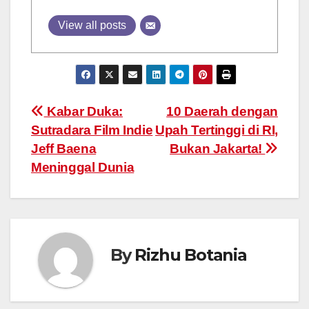
View all posts
Post
Kabar Duka:
10 Daerah dengan
Sutradara Film Indie
Upah Tertinggi di RI,
navigation
Jeff Baena
Bukan Jakarta!
Meninggal Dunia
By
Rizhu Botania