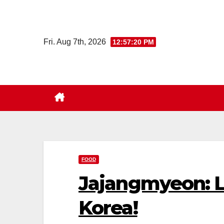
Skip
to
content
Fri. Aug 7th, 2026
12:57:22 PM
FOOD
Jajangmyeon: Le
Korea!