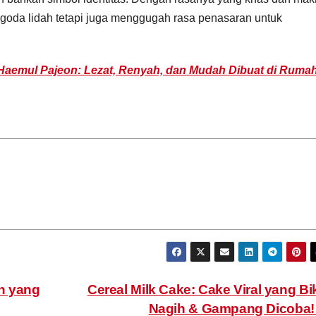
goda lidah tetapi juga menggugah rasa penasaran untuk
Haemul Pajeon: Lezat, Renyah, dan Mudah Dibuat di Rumah
n yang
Cereal Milk Cake: Cake Viral yang Bi
Nagih & Gampang Dicoba