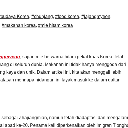
#budaya Korea
,
#chunjang
,
#food korea
,
#jajangmyeon
,
,
#makanan korea
,
#mie hitam korea
angmyeon
, sajian mie berwarna hitam pekat khas Korea, telah
rang di seluruh dunia. Makanan ini tidak hanya menggoda dari
g kaya dan unik. Dalam artikel ini, kita akan menggali lebih
n alasan mengapa hidangan ini layak masuk ke dalam daftar
l sebagai Zhajiangmian, namun telah diadaptasi dan mengalam
al abad ke-20. Pertama kali diperkenalkan oleh imigran Tiongh