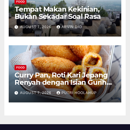
FOOD
Tempat Makan Kekinian,
Bukan Sekadar Soal Rasa
AUGUST 7, 2026
ARVIN DIO
FOOD
Curry Pan, Roti Kari Jepang
Renyah dengan Isian Gurih
Menggoda
AUGUST 7, 2026
PUTRI HOOLAHUP