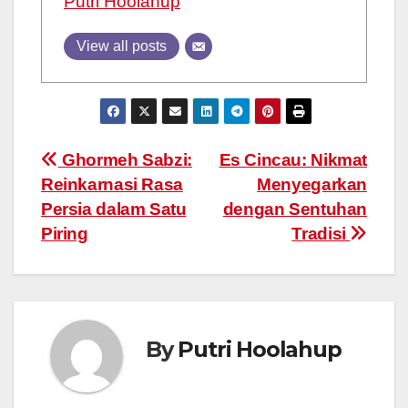
Putri Hoolahup
View all posts
Post
Ghormeh Sabzi:
Es Cincau: Nikmat
Reinkarnasi Rasa
Menyegarkan
navigation
Persia dalam Satu
dengan Sentuhan
Piring
Tradisi
By
Putri Hoolahup