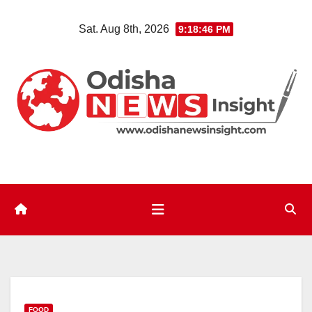
Skip
Sat. Aug 8th, 2026
9:18:46 PM
to
content
FOOD