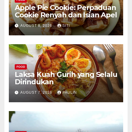
Apple Pie Cookie: Perpaduan
Cookie Renyah dan Isian Apel
AUGUST 8, 2026
SITI
FOOD
Laksa Kuah Gurih yang Selalu
Dirindukan
AUGUST 7, 2026
PAULIN