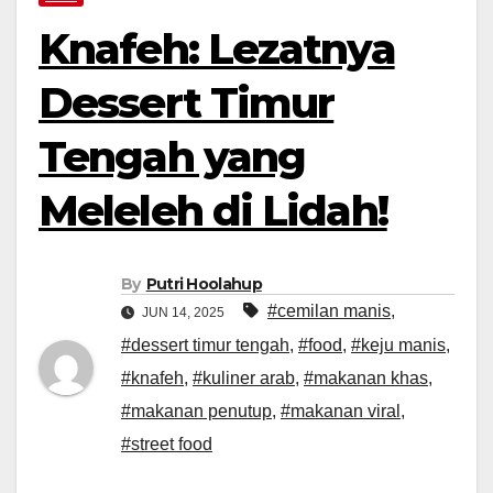
Knafeh: Lezatnya
Dessert Timur
Tengah yang
Meleleh di Lidah!
By
Putri Hoolahup
#cemilan manis
,
JUN 14, 2025
#dessert timur tengah
,
#food
,
#keju manis
,
#knafeh
,
#kuliner arab
,
#makanan khas
,
#makanan penutup
,
#makanan viral
,
#street food