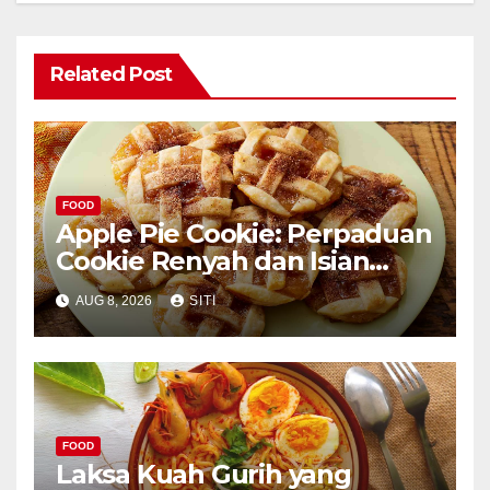
Related Post
FOOD
Apple Pie Cookie: Perpaduan
Cookie Renyah dan Isian
Apel
AUG 8, 2026
SITI
FOOD
Laksa Kuah Gurih yang