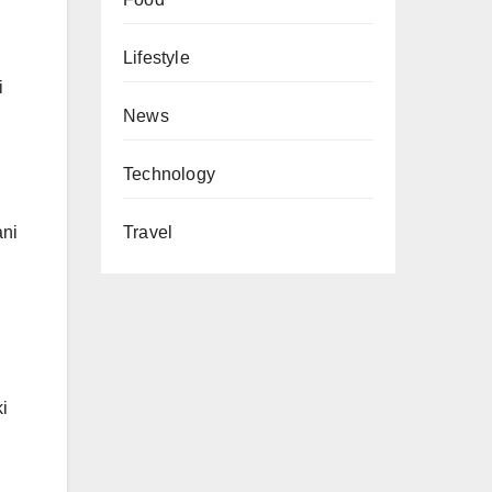
Lifestyle
i
News
Technology
Travel
ani
i
h