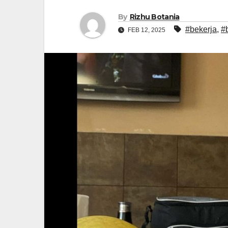
By
Rizhu Botania
#bekerja
,
#
FEB 12, 2025