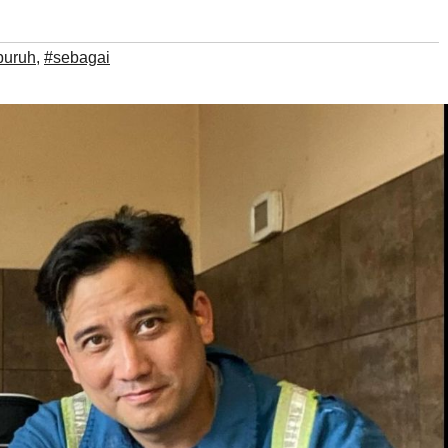
buruh
,
#sebagai