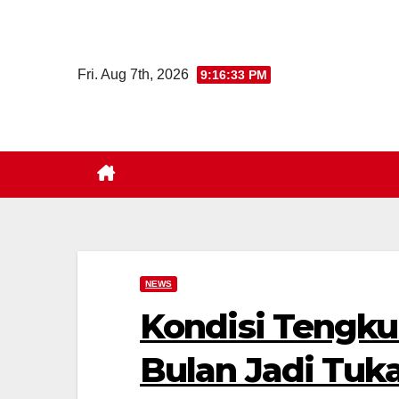
Skip
to
content
Fri. Aug 7th, 2026
9:16:34 PM
NEWS
Kondisi Tengku
Bulan Jadi Tuk