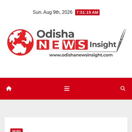
Skip
Sun. Aug 9th, 2026
7:51:20 AM
to
content
NEWS