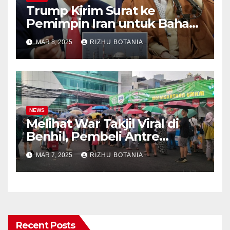
Trump Kirim Surat ke
Pemimpin Iran untuk Bahas
Kesepakatan Nuklir
MAR 8, 2025
RIZHU BOTANIA
NEWS
Melihat War Takjil Viral di
Benhil, Pembeli Antre
Panjang meski Gerimis
MAR 7, 2025
RIZHU BOTANIA
Recent Posts