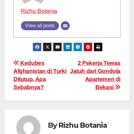
Rizhu Botania
View all posts
Post
Kedubes
2 Pekerja Tewas
Afghanistan di Turki
Jatuh dari Gondola
navigation
Ditutup, Apa
Apartemen di
Sebabnya?
Bekasi
By
Rizhu Botania