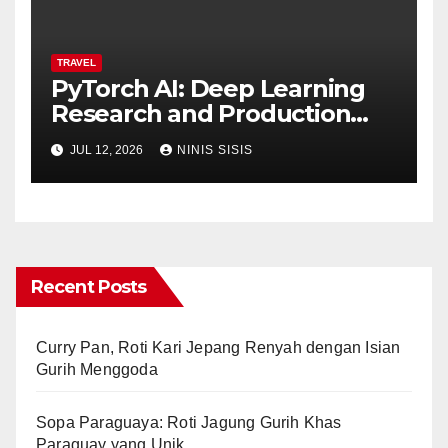
TRAVEL
PyTorch AI: Deep Learning
Research and Production
with Facebook’s PyTorch
JUL 12, 2026
NINIS SISIS
Framework
Recent Posts
Curry Pan, Roti Kari Jepang Renyah dengan Isian
Gurih Menggoda
Sopa Paraguaya: Roti Jagung Gurih Khas
Paraguay yang Unik