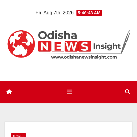
Skip
Fri. Aug 7th, 2026
5:46:43 AM
to
content
TRAVEL