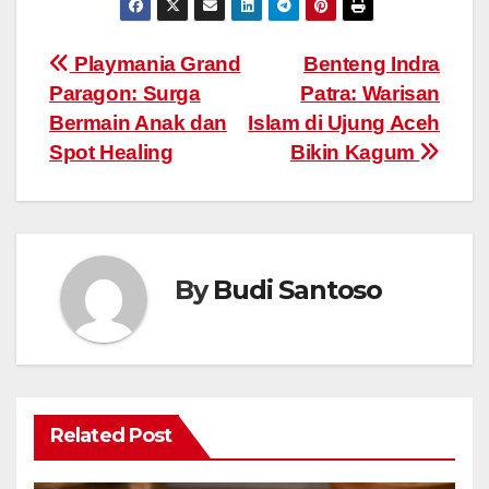
Post
Playmania Grand
Benteng Indra
Paragon: Surga
Patra: Warisan
navigation
Bermain Anak dan
Islam di Ujung Aceh
Spot Healing
Bikin Kagum
By
Budi Santoso
Related Post