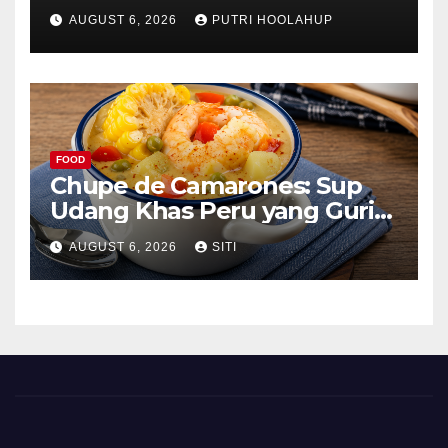
Lembut yang Menggoda
AUGUST 6, 2026
PUTRI HOOLAHUP
FOOD
Chupe de Camarones: Sup
Udang Khas Peru yang Gurih
Lezat
AUGUST 6, 2026
SITI