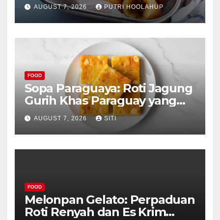
Menggoda
AUGUST 7, 2026
PUTRI HOOLAHUP
FOOD
Sopa Paraguaya: Roti Jagung
Gurih Khas Paraguay yang
Unik
AUGUST 7, 2026
SITI
FOOD
Melonpan Gelato: Perpaduan
Roti Renyah dan Es Krim