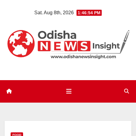
Skip
Sat. Aug 8th, 2026
1:46:55 PM
to
content
FOOD