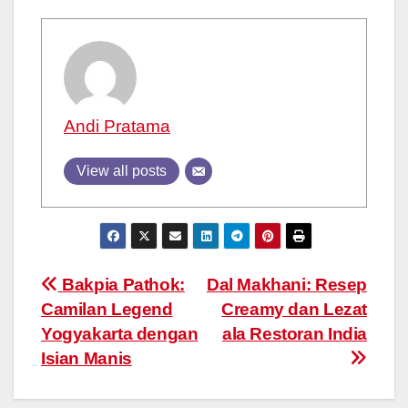
Andi Pratama
View all posts
Post
Bakpia Pathok:
Dal Makhani: Resep
Camilan Legend
Creamy dan Lezat
navigation
Yogyakarta dengan
ala Restoran India
Isian Manis