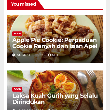
You missed
FOOD
Apple Pie Cookie: Perpaduan
Cookie Renyah dan Isian Apel
AUGUST 8, 2026
SITI
FOOD
Laksa Kuah Gurih yang Selalu
Dirindukan