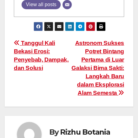
View all posts
Post
Tanggul Kali
Astronom Sukses
Bekasi Erosi:
Potret Bintang
navigation
Penyebab, Dampak,
Pertama di Luar
dan Solusi
Galaksi Bima Sakti:
Langkah Baru
dalam Eksplorasi
Alam Semesta
By
Rizhu Botania