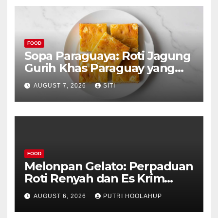
FOOD
Sopa Paraguaya: Roti Jagung
Gurih Khas Paraguay yang
Unik
AUGUST 7, 2026
SITI
FOOD
Melonpan Gelato: Perpaduan
Roti Renyah dan Es Krim
Lembut yang Menggoda
AUGUST 6, 2026
PUTRI HOOLAHUP