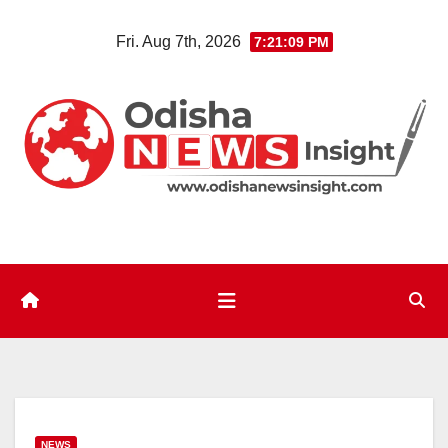
Skip
Fri. Aug 7th, 2026
7:21:10 PM
to
content
NEWS