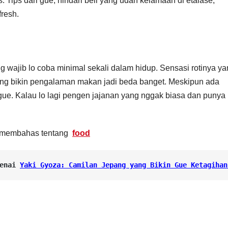
. Tips dari gue, hindari beli yang udah kelamaan di etalase,
fresh.
g wajib lo coba minimal sekali dalam hidup. Sensasi rotinya y
ang bikin pengalaman makan jadi beda banget. Meskipun ada
i gue. Kalau lo lagi pengen jajanan yang nggak biasa dan punya
ng membahas tentang
food
enai 
Yaki Gyoza: Camilan Jepang yang Bikin Gue Ketagihan