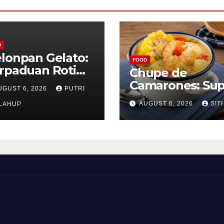
D
lonpan Gelato:
FOOD
rpaduan Roti
Chupe de
nyah dan Es
Camarones: Su
UGUST 6, 2026
PUTRI
im Lembut yang
Udang Khas Pe
AUGUST 6, 2026
SITI
nggoda
LAHUP
yang Gurih Leza