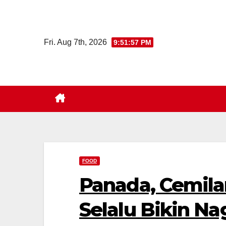
Skip
to
content
Fri. Aug 7th, 2026
9:51:58 PM
FOOD
Panada, Cemila
Selalu Bikin Na