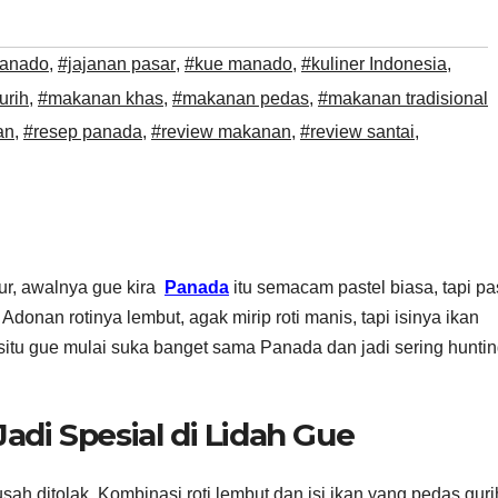
manado
,
#jajanan pasar
,
#kue manado
,
#kuliner Indonesia
,
urih
,
#makanan khas
,
#makanan pedas
,
#makanan tradisional
an
,
#resep panada
,
#review makanan
,
#review santai
,
, awalnya gue kira
Panada
itu semacam pastel biasa, tapi pa
Adonan rotinya lembut, agak mirip roti manis, tapi isinya ikan
 situ gue mulai suka banget sama Panada dan jadi sering hunti
adi Spesial di Lidah Gue
ah ditolak. Kombinasi roti lembut dan isi ikan yang pedas guri