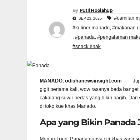
By
Putri Hoolahup
#camilan 
SEP 23, 2025
#kuliner manado
,
#makanan g
,
#panada
,
#pengalaman mak
#snack enak
MANADO, odishanewsinsight.com
— Jujur
gigit pertama kali, wow rasanya beda banget. 
cakalang suwir pedas yang bikin nagih. Dari
di toko kue khas Manado.
Apa yang Bikin Panada J
Menurut gue, Panada punya ciri khas yang sus