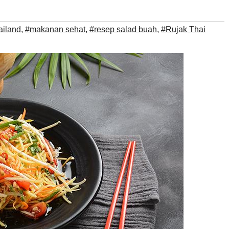
ailand
,
#makanan sehat
,
#resep salad buah
,
#Rujak Thai