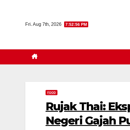
Skip
to
content
Fri. Aug 7th, 2026
7:52:57 PM
FOOD
Rujak Thai: Eks
Negeri Gajah P