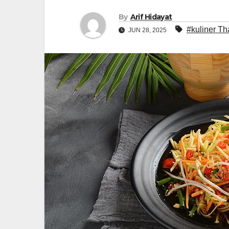
By
Arif Hidayat
#kuliner Th
JUN 28, 2025