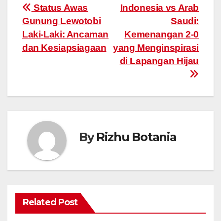
Post
Status Awas
Indonesia vs Arab
Gunung Lewotobi
Saudi:
navigation
Laki-Laki: Ancaman
Kemenangan 2-0
dan Kesiapsiagaan
yang Menginspirasi
di Lapangan Hijau
By
Rizhu Botania
Related Post