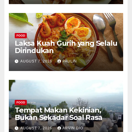
FOOD
Laksa Kuah Gurih yang Selalu
Dirindukan
AUGUST 7, 2026
PAULIN
FOOD
Tempat Makan Kekinian,
Bukan Sekadar Soal Rasa
AUGUST 7, 2026
ARVIN DIO