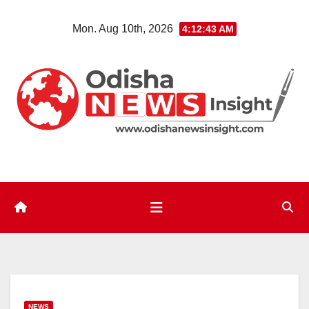
Skip
Mon. Aug 10th, 2026
4:12:44 AM
to
content
NEWS