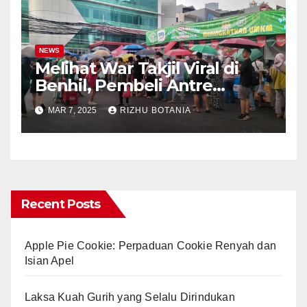
NEWS
Melihat War Takjil Viral di
Benhil, Pembeli Antre
Panjang meski Gerimis
MAR 7, 2025
RIZHU BOTANIA
Recent Posts
Apple Pie Cookie: Perpaduan Cookie Renyah dan
Isian Apel
Laksa Kuah Gurih yang Selalu Dirindukan