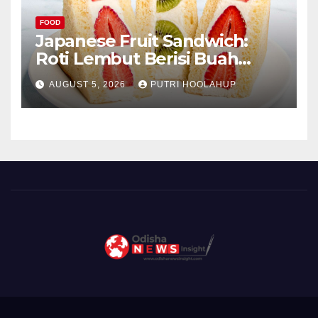
FOOD
Japanese Fruit Sandwich:
Roti Lembut Berisi Buah
Segar yang Memikat Selera
AUGUST 5, 2026
PUTRI HOOLAHUP