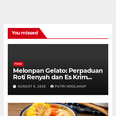
You missed
FOOD
Melonpan Gelato: Perpaduan
Roti Renyah dan Es Krim
Lembut yang Menggoda
AUGUST 6, 2026
PUTRI HOOLAHUP