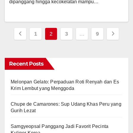
dipanggang hingga kecokelatan mampu…
Posts
1
2
3
…
9
pagination
Recent Posts
Melonpan Gelato: Perpaduan Roti Renyah dan Es
Krim Lembut yang Menggoda
Chupe de Camarones: Sup Udang Khas Peru yang
Gurih Lezat
Samgyeopsal Panggang Jadi Favorit Pecinta
Kuliner Korea