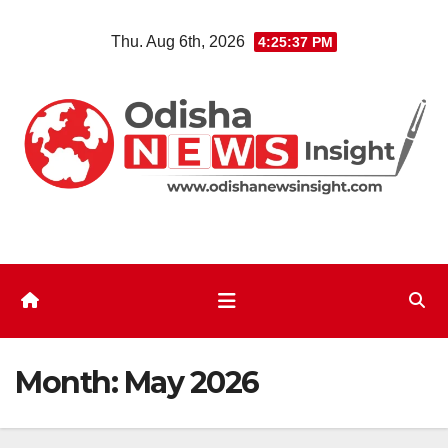
Skip
Thu. Aug 6th, 2026
4:25:38 PM
to
content
Month:
May 2026