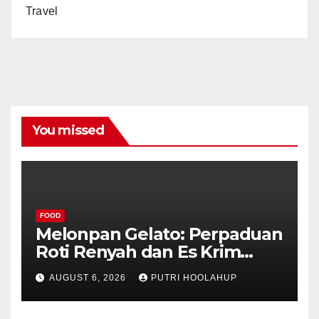
Travel
You missed
FOOD
Melonpan Gelato: Perpaduan
Roti Renyah dan Es Krim
Lembut yang Menggoda
AUGUST 6, 2026
PUTRI HOOLAHUP