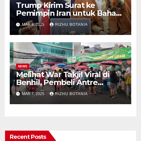
Trump Kirim Surat ke
Pemimpin Iran untuk Bahas
Kesepakatan Nuklir
MAR 8, 2025
RIZHU BOTANIA
NEWS
Melihat War Takjil Viral di
Benhil, Pembeli Antre
Panjang meski Gerimis
MAR 7, 2025
RIZHU BOTANIA
Recent Posts