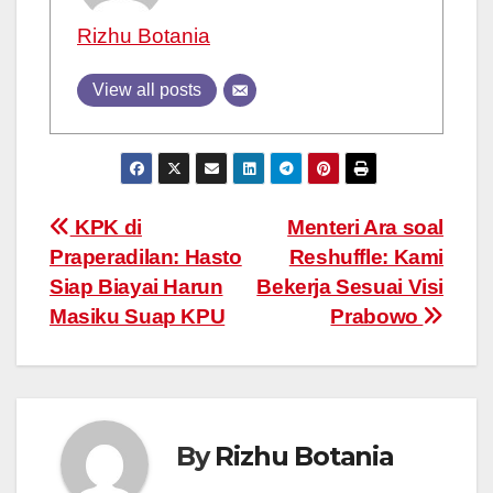
Rizhu Botania
View all posts
Post
KPK di
Menteri Ara soal
Praperadilan: Hasto
Reshuffle: Kami
navigation
Siap Biayai Harun
Bekerja Sesuai Visi
Masiku Suap KPU
Prabowo
By
Rizhu Botania