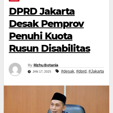
DPRD Jakarta
Desak Pemprov
Penuhi Kuota
Rusun Disabilitas
By
Rizhu Botania
#desak
,
#dprd
,
#Jakarta
JAN 17, 2025