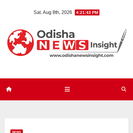
Skip
Sat. Aug 8th, 2026
4:21:44 PM
to
content
NEWS