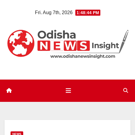
Skip
Fri. Aug 7th, 2026
1:48:45 PM
to
content
NEWS