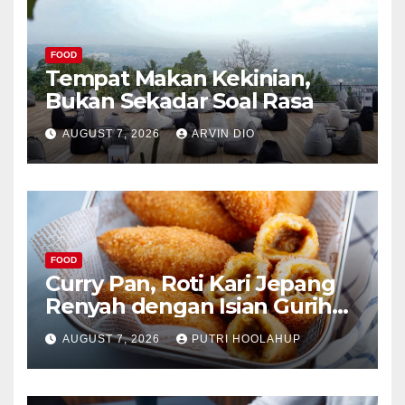
FOOD
Tempat Makan Kekinian,
Bukan Sekadar Soal Rasa
AUGUST 7, 2026
ARVIN DIO
FOOD
Curry Pan, Roti Kari Jepang
Renyah dengan Isian Gurih
Menggoda
AUGUST 7, 2026
PUTRI HOOLAHUP