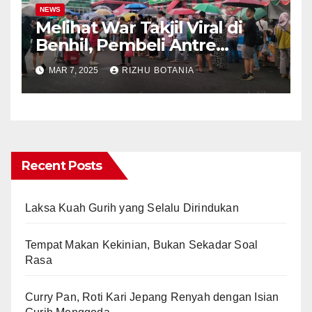
NEWS
Melihat War Takjil Viral di
Benhil, Pembeli Antre
Panjang meski Gerimis
MAR 7, 2025
RIZHU BOTANIA
Recent Posts
Laksa Kuah Gurih yang Selalu Dirindukan
Tempat Makan Kekinian, Bukan Sekadar Soal
Rasa
Curry Pan, Roti Kari Jepang Renyah dengan Isian